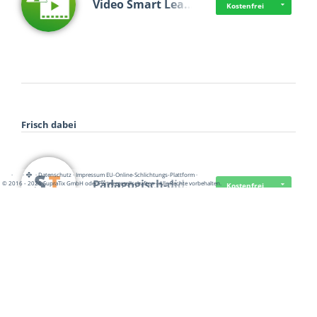
Video Smart Lea…
Kostenfrei
Frisch dabei
·
·
·
Datenschutz
·
Impressum
EU-Online-Schlichtungs-Plattform
·
Pädagogisch-did…
© 2016 - 2026 SupraTix GmbH oder Partnergesellschaften - Alle Rechte vorbehalten.
Kostenfrei
Mittelstand Dig…
Kostenfrei