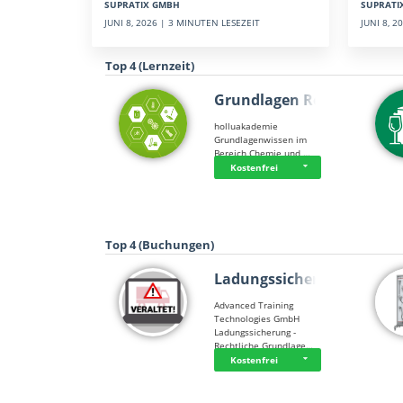
SUPRATI
SUPRATIX GMBH
JUNI 8, 
JUNI 8, 2026 | 3 MINUTEN LESEZEIT
Top 4 (Lernzeit)
Grundlagen Rein…
holluakademie
Grundlagenwissen im
Bereich Chemie und …
Kostenfrei
Top 4 (Buchungen)
Ladungssicherung
Advanced Training
Technologies GmbH
Ladungssicherung -
Rechtliche Grundlage…
Kostenfrei