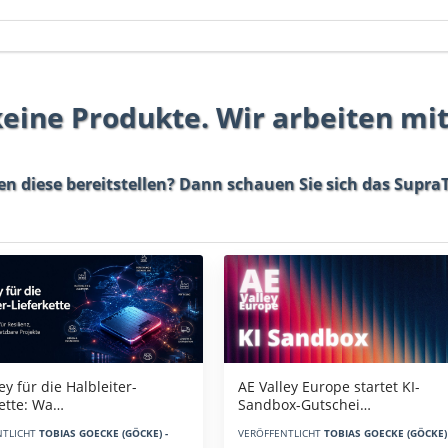
 keine Produkte. Wir arbeiten mi
en diese bereitstellen? Dann schauen Sie sich das
SupraT
AE Valley Europe startet KI-
ey für die Halbleiter-
Sandbox-Gutschei…
kette: Wa…
VERÖFFENTLICHT
TOBIAS GOECKE (GÖCKE) 
NTLICHT
TOBIAS GOECKE (GÖCKE) -