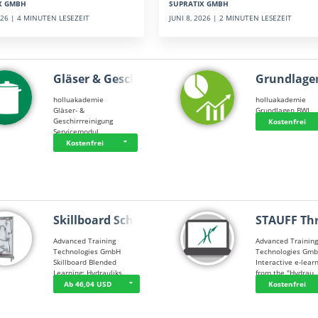
SUPRATIX GMBH
X GMBH
JUNI 8, 2026 | 2 MINUTEN LESEZEIT
2026 | 4 MINUTEN LESEZEIT
Gläser & Geschi…
Grundlage
holluakademie
holluakademie
Gläser- &
Grundlagen BWL
Geschirrreinigung
Kostenfrei
Servicemodul
Kostenfrei
Skillboard Schl…
STAUFF Th
Advanced Training
Advanced Trainin
Technologies GmbH
Technologies Gm
Skillboard Blended
Interactive e-lear
Learning: Hydrauliks…
from the "Hydrau
Ab 46,04 USD
Kostenfrei