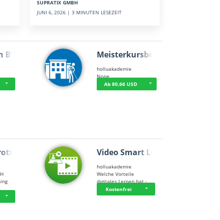
SUPRATIX GMBH
JUNI 6, 2026 | 3 MINUTEN LESEZEIT
n BWL
Meisterkursbegl…
holluakademie
None
Ab 80,66 USD
rottle…
Video Smart Lea…
g
holluakademie
bH
Welche Vorteile
ning
digitales Lernen hat - …
…
Kostenfrei