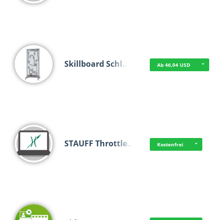
Skillboard Schl…
Ab 46,04 USD
STAUFF Throttle…
Kostenfrei