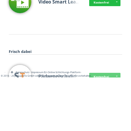
Video Smart Lea…
Kostenfrei
Frisch dabei
·
·
·
Datenschutz
·
Impressum
EU-Online-Schlichtungs-Plattform
·
Pädagogisch-did…
© 2016 - 2026 SupraTix GmbH oder Partnergesellschaften - Alle Rechte vorbehalten.
Kostenfrei
Mittelstand Dig…
Kostenfrei