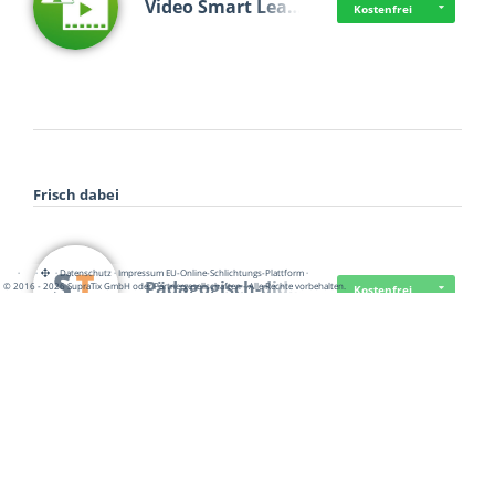
Video Smart Lea…
Kostenfrei
Frisch dabei
·
·
·
Datenschutz
·
Impressum
EU-Online-Schlichtungs-Plattform
·
Pädagogisch-did…
© 2016 - 2026 SupraTix GmbH oder Partnergesellschaften - Alle Rechte vorbehalten.
Kostenfrei
Mittelstand Dig…
Kostenfrei