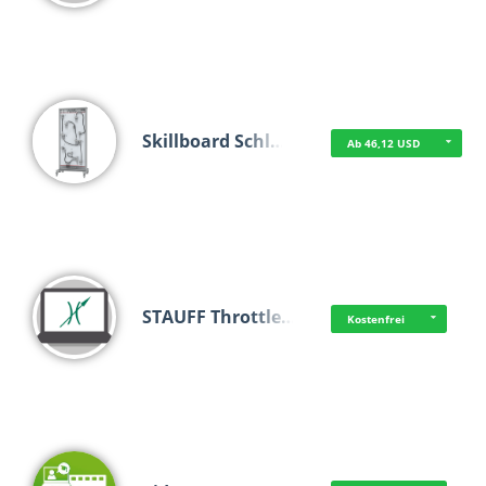
Skillboard Schl…
Ab 46,12 USD
STAUFF Throttle…
Kostenfrei