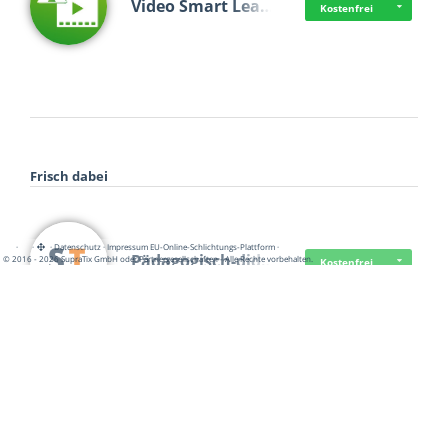
Video Smart Lea…
Kostenfrei
Frisch dabei
·
·
·
Datenschutz
·
Impressum
EU-Online-Schlichtungs-Plattform
·
Pädagogisch-did…
© 2016 - 2026 SupraTix GmbH oder Partnergesellschaften - Alle Rechte vorbehalten.
Kostenfrei
Mittelstand Dig…
Kostenfrei