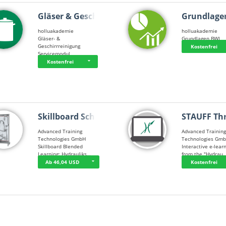
Gläser & Geschi…
Grundlage
holluakademie
holluakademie
Gläser- &
Grundlagen BWL
Geschirrreinigung
Kostenfrei
Servicemodul
Kostenfrei
Skillboard Schl…
STAUFF Th
Advanced Training
Advanced Trainin
Technologies GmbH
Technologies Gm
Skillboard Blended
Interactive e-lear
Learning: Hydrauliks…
from the "Hydrau
Ab 46,04 USD
Kostenfrei