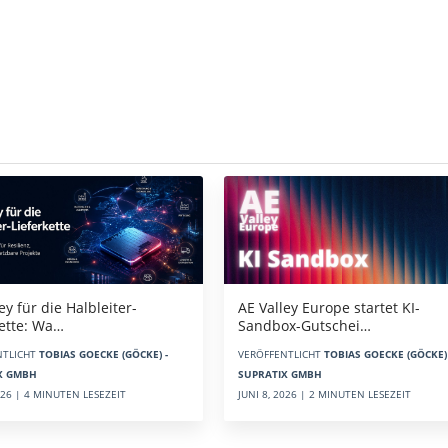
AE Valley Europe startet KI-
ey für die Halbleiter-
Sandbox-Gutschei…
kette: Wa…
VERÖFFENTLICHT
TOBIAS GOECKE (GÖCKE) 
NTLICHT
TOBIAS GOECKE (GÖCKE) -
SUPRATIX GMBH
X GMBH
JUNI 8, 2026 | 2 MINUTEN LESEZEIT
2026 | 4 MINUTEN LESEZEIT