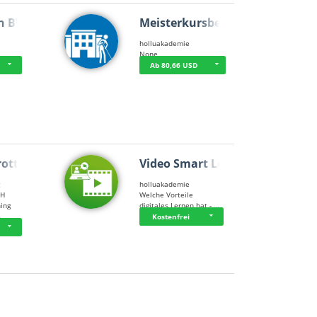
n BWL
Meisterkursbegl…
holluakademie
None
Ab 80,66 USD
rottle…
Video Smart Lea…
g
holluakademie
bH
Welche Vorteile
ning
digitales Lernen hat - …
…
Kostenfrei