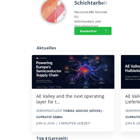
Schichtarbeit u…
DecisionLABs Vertrieb
EU
Schichtarbeit und
Stressbelastung
Kostenfrei
Aktuelles
AE Vall
AE Valley and the next operating
Liefer
layer for t…
VERÖFFE
VERÖFFENTLICHT
TOBIAS GOECKE (GÖCKE) -
SUPRATI
SUPRATIX GMBH
JUNI 8, 
JUNI 8, 2026 | 3 MINUTEN LESEZEIT
Top 4 (Lernzeit)