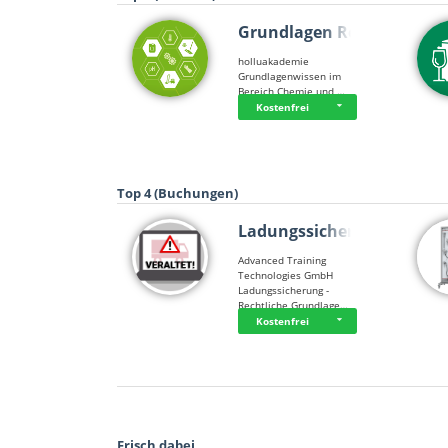
Grundlagen Rein…
holluakademie
Grundlagenwissen im
Bereich Chemie und …
Kostenfrei
Top 4 (Buchungen)
Ladungssicherung
Advanced Training
Technologies GmbH
Ladungssicherung -
Rechtliche Grundlage…
Kostenfrei
Frisch dabei