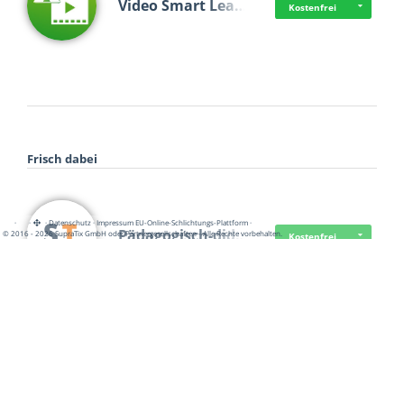
Video Smart Lea…
Kostenfrei
Frisch dabei
·
·
·
Datenschutz
·
Impressum
EU-Online-Schlichtungs-Plattform
·
Pädagogisch-did…
© 2016 - 2026 SupraTix GmbH oder Partnergesellschaften - Alle Rechte vorbehalten.
Kostenfrei
Mittelstand Dig…
Kostenfrei