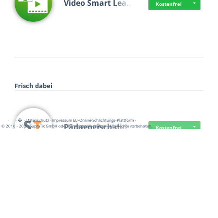
Video Smart Lea…
Kostenfrei
Frisch dabei
·
·
·
Datenschutz
·
Impressum
EU-Online-Schlichtungs-Plattform
·
Pädagogisch-did…
© 2016 - 2026 SupraTix GmbH oder Partnergesellschaften - Alle Rechte vorbehalten.
Kostenfrei
Mittelstand Dig…
Kostenfrei