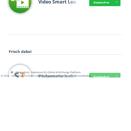
Video Smart Lea…
Kostenfrei
Frisch dabei
·
·
·
Datenschutz
·
Impressum
EU-Online-Schlichtungs-Plattform
·
Pädagogisch-did…
© 2016 - 2026 SupraTix GmbH oder Partnergesellschaften - Alle Rechte vorbehalten.
Kostenfrei
Mittelstand Dig…
Kostenfrei