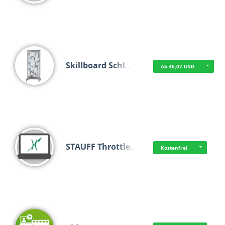
Skillboard Schl…
Ab 46,07 USD
STAUFF Throttle…
Kostenfrei