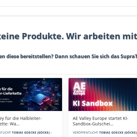
 keine Produkte. Wir arbeiten mi
en diese bereitstellen? Dann schauen Sie sich das
SupraT
AE Valley Europe startet KI-
ey für die Halbleiter-
Sandbox-Gutschei…
kette: Wa…
VERÖFFENTLICHT
TOBIAS GOECKE (GÖCKE) 
NTLICHT
TOBIAS GOECKE (GÖCKE) -