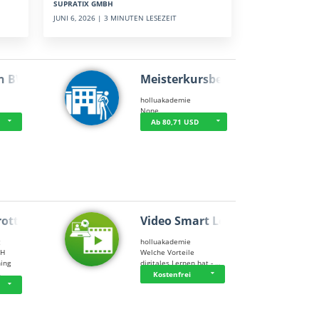
SUPRATIX GMBH
JUNI 6, 2026 | 3 MINUTEN LESEZEIT
n BWL
Meisterkursbegl…
holluakademie
None
Ab 80,71 USD
rottle…
Video Smart Lea…
g
holluakademie
bH
Welche Vorteile
ning
digitales Lernen hat - …
…
Kostenfrei