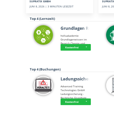
SUPRATI
SUPRATIX GMBH
JUNI 8, 
JUNI 8, 2026 | 3 MINUTEN LESEZEIT
Top 4 (Lernzeit)
Grundlagen Rein…
holluakademie
Grundlagenwissen im
Bereich Chemie und …
Kostenfrei
Top 4 (Buchungen)
Ladungssicherung
Advanced Training
Technologies GmbH
Ladungssicherung -
Rechtliche Grundlage…
Kostenfrei