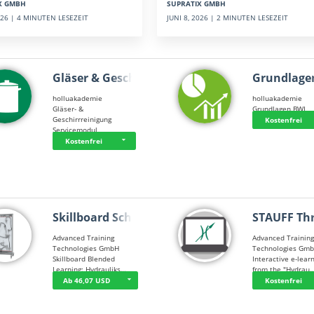
SUPRATIX GMBH
X GMBH
JUNI 8, 2026 | 2 MINUTEN LESEZEIT
2026 | 4 MINUTEN LESEZEIT
Gläser & Geschi…
Grundlage
holluakademie
holluakademie
Gläser- &
Grundlagen BWL
Geschirrreinigung
Kostenfrei
Servicemodul
Kostenfrei
Skillboard Schl…
STAUFF Th
Advanced Training
Advanced Trainin
Technologies GmbH
Technologies Gm
Skillboard Blended
Interactive e-lear
Learning: Hydrauliks…
from the "Hydrau
Ab 46,07 USD
Kostenfrei