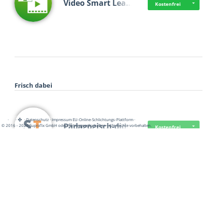
Video Smart Lea…
Kostenfrei
Frisch dabei
·
·
·
Datenschutz
·
Impressum
EU-Online-Schlichtungs-Plattform
·
Pädagogisch-did…
© 2016 - 2026 SupraTix GmbH oder Partnergesellschaften - Alle Rechte vorbehalten.
Kostenfrei
Mittelstand Dig…
Kostenfrei