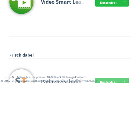
Video Smart Lea…
Kostenfrei
Frisch dabei
·
·
·
Datenschutz
·
Impressum
EU-Online-Schlichtungs-Plattform
·
Pädagogisch-did…
© 2016 - 2026 SupraTix GmbH oder Partnergesellschaften - Alle Rechte vorbehalten.
Kostenfrei
Mittelstand Dig…
Kostenfrei