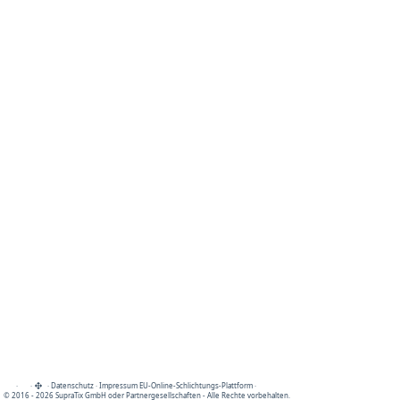
·
·
·
Datenschutz
·
Impressum
EU-Online-Schlichtungs-Plattform
·
© 2016 - 2026 SupraTix GmbH oder Partnergesellschaften - Alle Rechte vorbehalten.