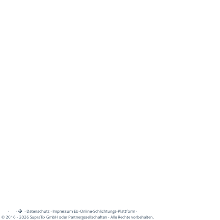
·
·
·
Datenschutz
·
Impressum
EU-Online-Schlichtungs-Plattform
·
© 2016 - 2026 SupraTix GmbH oder Partnergesellschaften - Alle Rechte vorbehalten.