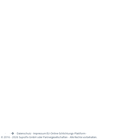
·
·
·
Datenschutz
·
Impressum
EU-Online-Schlichtungs-Plattform
·
© 2016 - 2026 SupraTix GmbH oder Partnergesellschaften - Alle Rechte vorbehalten.