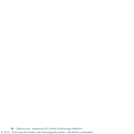
·
·
·
Datenschutz
·
Impressum
EU-Online-Schlichtungs-Plattform
·
© 2016 - 2026 SupraTix GmbH oder Partnergesellschaften - Alle Rechte vorbehalten.