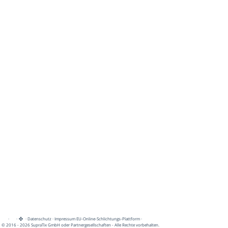
·
·
·
Datenschutz
·
Impressum
EU-Online-Schlichtungs-Plattform
·
© 2016 - 2026 SupraTix GmbH oder Partnergesellschaften - Alle Rechte vorbehalten.