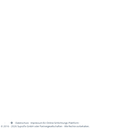
·
·
·
Datenschutz
·
Impressum
EU-Online-Schlichtungs-Plattform
·
© 2016 - 2026 SupraTix GmbH oder Partnergesellschaften - Alle Rechte vorbehalten.