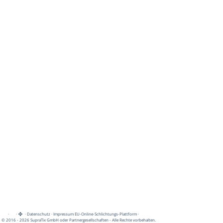
·
·
·
Datenschutz
·
Impressum
EU-Online-Schlichtungs-Plattform
·
© 2016 - 2026 SupraTix GmbH oder Partnergesellschaften - Alle Rechte vorbehalten.