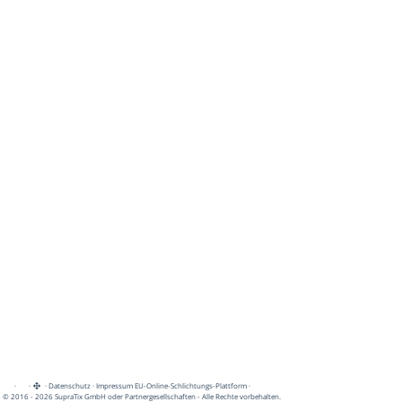
·
·
·
Datenschutz
·
Impressum
EU-Online-Schlichtungs-Plattform
·
© 2016 - 2026 SupraTix GmbH oder Partnergesellschaften - Alle Rechte vorbehalten.