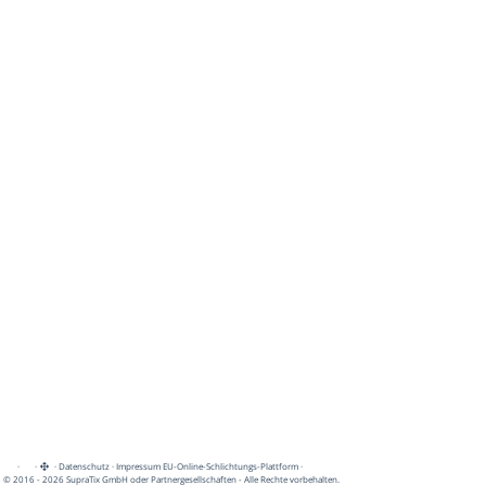
·
·
·
Datenschutz
·
Impressum
EU-Online-Schlichtungs-Plattform
·
© 2016 - 2026 SupraTix GmbH oder Partnergesellschaften - Alle Rechte vorbehalten.