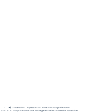
·
·
·
Datenschutz
·
Impressum
EU-Online-Schlichtungs-Plattform
·
© 2016 - 2026 SupraTix GmbH oder Partnergesellschaften - Alle Rechte vorbehalten.