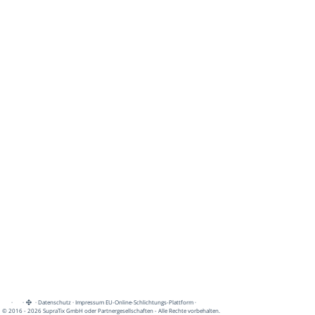
·
·
·
Datenschutz
·
Impressum
EU-Online-Schlichtungs-Plattform
·
© 2016 - 2026 SupraTix GmbH oder Partnergesellschaften - Alle Rechte vorbehalten.