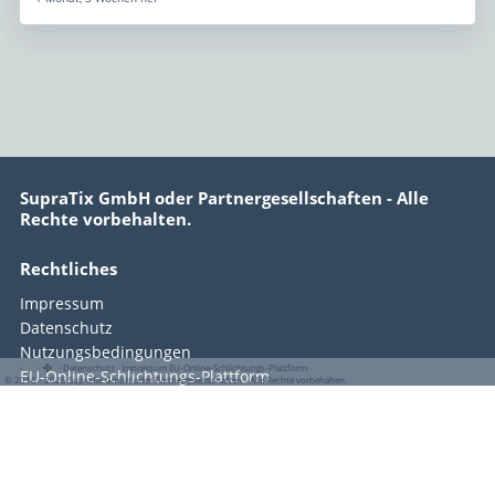
SupraTix GmbH oder Partnergesellschaften - Alle
Rechte vorbehalten.
Rechtliches
Impressum
Datenschutz
Nutzungsbedingungen
·
·
·
Datenschutz
·
Impressum
EU-Online-Schlichtungs-Plattform
·
EU-Online-Schlichtungs-Plattform
© 2016 - 2026 SupraTix GmbH oder Partnergesellschaften - Alle Rechte vorbehalten.
Copyright © 2016–2026