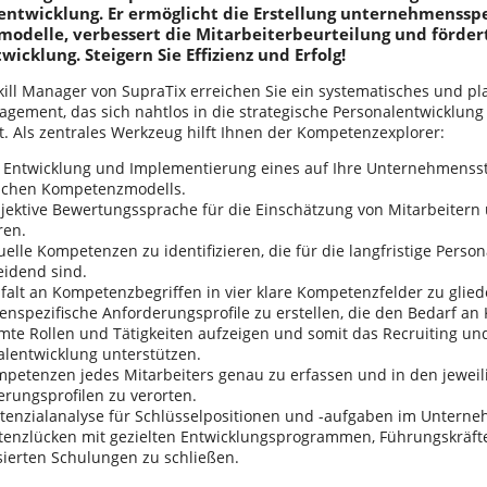
twicklung. Er ermöglicht die Erstellung unternehmensspe
delle, verbessert die Mitarbeiterbeurteilung und fördert
icklung. Steigern Sie Effizienz und Erfolg!
ill Manager von SupraTix erreichen Sie ein systematisches und p
gement, das sich nahtlos in die strategische Personalentwicklung 
t. Als zentrales Werkzeug hilft Ihnen der Kompetenzexplorer:
r Entwicklung und Implementierung eines auf Ihre Unternehmenss
ischen Kompetenzmodells.
bjektive Bewertungssprache für die Einschätzung von Mitarbeitern
ren.
uelle Kompetenzen zu identifizieren, die für die langfristige Perso
eidend sind.
lfalt an Kompetenzbegriffen in vier klare Kompetenzfelder zu gli
enspezifische Anforderungsprofile zu erstellen, die den Bedarf a
mte Rollen und Tätigkeiten aufzeigen und somit das Recruiting un
alentwicklung unterstützen.
mpetenzen jedes Mitarbeiters genau zu erfassen und in den jeweil
rungsprofilen zu verorten.
otenzialanalyse für Schlüsselpositionen und -aufgaben im Untern
enzlücken mit gezielten Entwicklungsprogrammen, Führungskräfte
ierten Schulungen zu schließen.