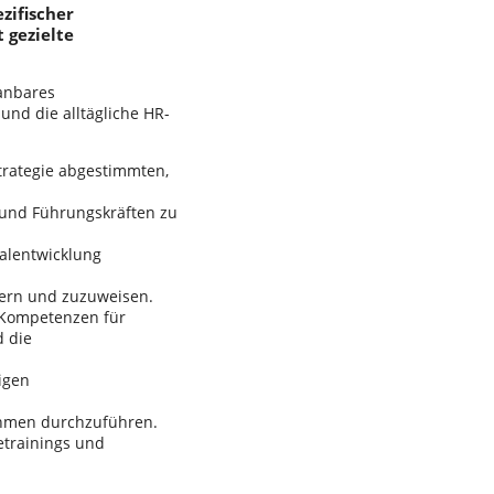
zifischer
 gezielte
lanbares
und die alltägliche HR-
trategie abgestimmten,
 und Führungskräften zu
nalentwicklung
edern und zuzuweisen.
n Kompetenzen für
d die
igen
ehmen durchzuführen.
trainings und