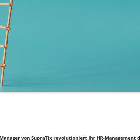
 Manager von SupraTix revolutioniert Ihr HR-Management d