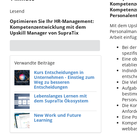
Kompetenzen
Kompetenzmo
Lesend
Personalentw
Optimieren Sie Ihr HR-Management:
Mit dem Upsk
Kompetenzentwicklung mit dem
Personalmana
Upskill Manager von SupraTix
Arbeit einfüg
Bei de
spezif
Eine o
Verwandte Beiträge
etablie
Individ
Kurs Entscheidungen in
entsch
Unternehmen - Einstieg zum
Weg zu besseren
Die Vie
Entscheidungen
Aufgab
bestim
Lebenslanges Lernen mit
Person
dem SupraTix Ökosystem
Die Ko
Anforde
New Work und Future
Eine P
Learning
Kompet
webbas