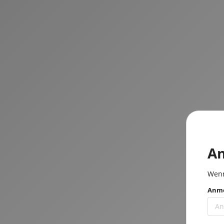
A
Wenn
Anme