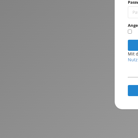
Pass
Ange
Mit 
Nutz