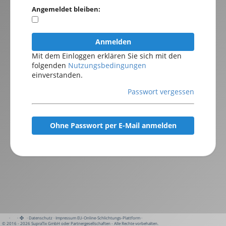
Angemeldet bleiben:
Anmelden
Mit dem Einloggen erklären Sie sich mit den
folgenden
Nutzungsbedingungen
einverstanden.
Passwort vergessen
Ohne Passwort per E-Mail anmelden
·
·
·
Datenschutz
·
Impressum
EU-Online-Schlichtungs-Plattform
·
© 2016 - 2026 SupraTix GmbH oder Partnergesellschaften - Alle Rechte vorbehalten.