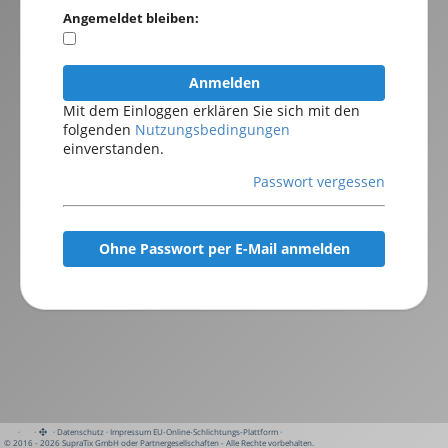
Angemeldet bleiben:
Anmelden
Mit dem Einloggen erklären Sie sich mit den
folgenden
Nutzungsbedingungen
einverstanden.
Passwort vergessen
Ohne Passwort per E-Mail anmelden
·
·
·
Datenschutz
·
Impressum
EU-Online-Schlichtungs-Plattform
·
© 2016 - 2026 SupraTix GmbH oder Partnergesellschaften - Alle Rechte vorbehalten.